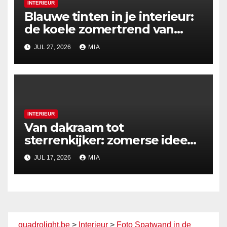
INTERIEUR
Blauwe tinten in je interieur:
de koele zomertrend van
2026
JUL 27, 2026
MIA
INTERIEUR
Van dakraam tot
sterrenkijker: zomerse ideeën
voor nachtelijke uitzichten
JUL 17, 2026
MIA
quadrolight.be
>
Interieur
>
Foto Spatwand in de