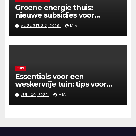
Groene energie thuis:
nieuwe subsidies voor
zonnepanelen in 2026
AUGUSTUS 2, 2026
MIA
TUIN
Essentials voor een
weskervrije tuin: tips voor
een zorgeloze zomer
JULI 30, 2026
MIA