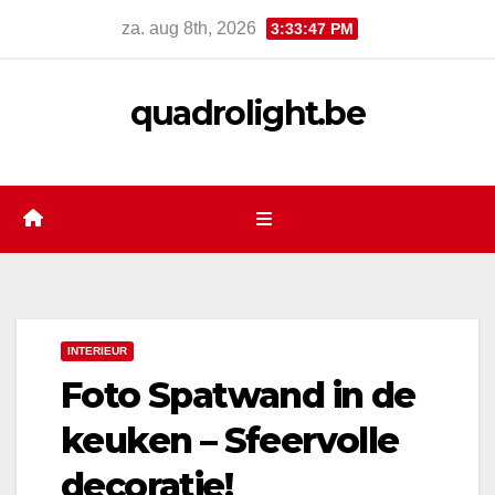
Skip
za. aug 8th, 2026
3:33:48 PM
to
content
quadrolight.be
INTERIEUR
Foto Spatwand in de
keuken – Sfeervolle
decoratie!