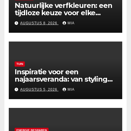
Natuurlijke verfkleuren: een
tijdloze keuze voor elke
woning
AUGUSTUS 8, 2026
MIA
TUIN
Inspiratie voor een
najaarsveranda: van styling
tot verwarming
AUGUSTUS 5, 2026
MIA
ENERGIE BESPAREN