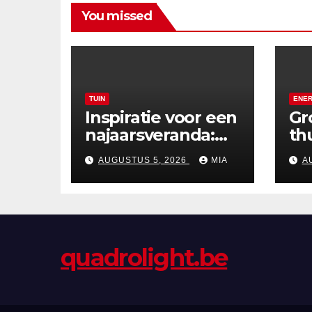
You missed
TUIN
ENER
Inspiratie voor een
Gr
najaarsveranda:
th
van styling tot
su
AUGUSTUS 5, 2026
MIA
A
verwarming
zo
20
quadrolight.be