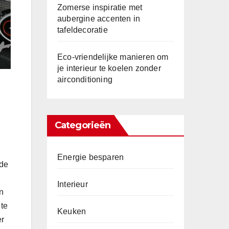
Zomerse inspiratie met
aubergine accenten in
tafeldecoratie
Eco-vriendelijke manieren om
je interieur te koelen zonder
airconditioning
Categorieën
Energie besparen
 de
Interieur
n
 te
Keuken
er