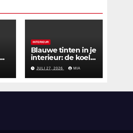
INTERIEUR
Blauwe tinten in je
interieur: de koele
en
zomertrend van
JULI 27, 2026
MIA
r
2026