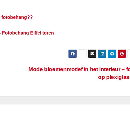
je fotobehang??
 Fotobehang Eiffel toren
Mode bloemenmotief in het interieur – f
op plexigla