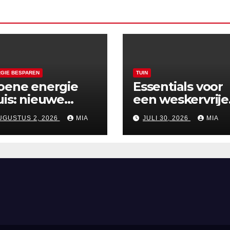
GIE BESPAREN
TUIN
oene energie
Essentials voor
uis: nieuwe
een weskervrije
bsidies voor
tuin: tips voor e
UGUSTUS 2, 2026
MIA
JULI 30, 2026
MIA
nnepanelen in
zorgeloze zome
26