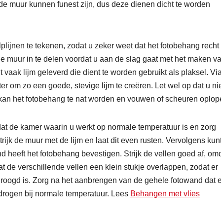
 de muur kunnen funest zijn, dus deze dienen dicht te worden
lijnen te tekenen, zodat u zeker weet dat het fotobehang recht z
e muur in te delen voordat u aan de slag gaat met het maken v
t vaak lijm geleverd die dient te worden gebruikt als plaksel. Vi
ter om zo een goede, stevige lijm te creëren. Let wel op dat u ni
r kan het fotobehang te nat worden en vouwen of scheuren oplop
dat de kamer waarin u werkt op normale temperatuur is en zorg
rijk de muur met de lijm en laat dit even rusten. Vervolgens kun
d heeft het fotobehang bevestigen. Strijk de vellen goed af, om
at de verschillende vellen een klein stukje overlappen, zodat er
oogd is. Zorg na het aanbrengen van de gehele fotowand dat e
 drogen bij normale temperatuur. Lees
Behangen met vlies