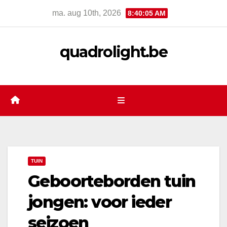
Skip
ma. aug 10th, 2026
8:40:06 AM
to
content
quadrolight.be
TUIN
Geboorteborden tuin
jongen: voor ieder
seizoen