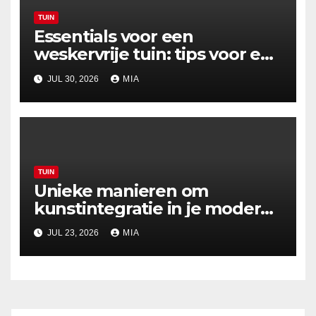
TUIN
Essentials voor een
weskervrije tuin: tips voor een
zorgeloze zomer
JUL 30, 2026
MIA
TUIN
Unieke manieren om
kunstintegratie in je moderne
tuin te creëren
JUL 23, 2026
MIA