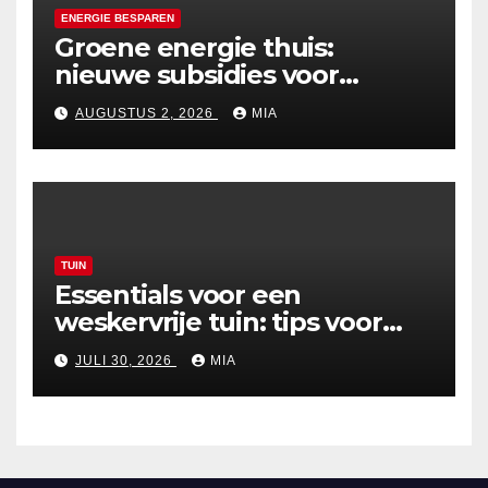
ENERGIE BESPAREN
Groene energie thuis:
nieuwe subsidies voor
zonnepanelen in 2026
AUGUSTUS 2, 2026
MIA
TUIN
Essentials voor een
weskervrije tuin: tips voor
een zorgeloze zomer
JULI 30, 2026
MIA