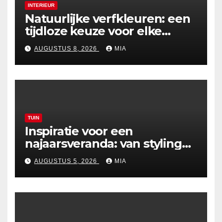
INTERIEUR
Natuurlijke verfkleuren: een
tijdloze keuze voor elke
woning
AUGUSTUS 8, 2026
MIA
TUIN
Inspiratie voor een
najaarsveranda: van styling
tot verwarming
AUGUSTUS 5, 2026
MIA