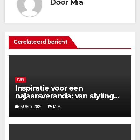
Door
Mia
Gerelateerd bericht
TUIN
Inspiratie voor een
najaarsveranda: van styling
tot verwarming
AUG 5, 2026
MIA