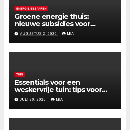
ENERGIE BESPAREN
Groene energie thuis:
nieuwe subsidies voor
zonnepanelen in 2026
AUGUSTUS 2, 2026
MIA
TUIN
Essentials voor een
weskervrije tuin: tips voor
een zorgeloze zomer
JULI 30, 2026
MIA