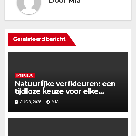
Door
Mia
Gerelateerd bericht
INTERIEUR
Natuurlijke verfkleuren: een
tijdloze keuze voor elke
woning
AUG 8, 2026
MIA