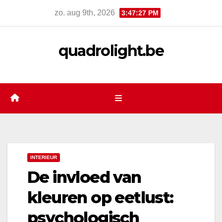
Skip
zo. aug 9th, 2026
3:47:28 PM
to
content
quadrolight.be
INTERIEUR
De invloed van
kleuren op eetlust:
psychologisch