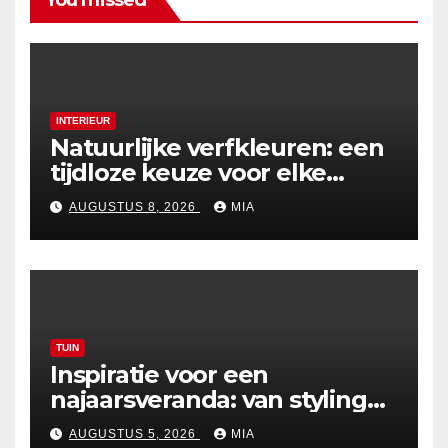
You missed
INTERIEUR
Natuurlijke verfkleuren: een
tijdloze keuze voor elke
woning
AUGUSTUS 8, 2026
MIA
TUIN
Inspiratie voor een
najaarsveranda: van styling
tot verwarming
AUGUSTUS 5, 2026
MIA