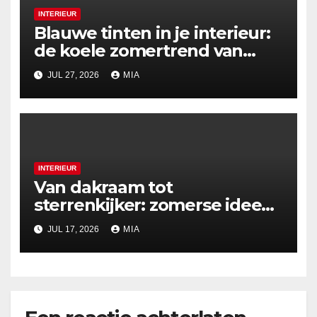
INTERIEUR
Blauwe tinten in je interieur:
de koele zomertrend van
2026
JUL 27, 2026
MIA
INTERIEUR
Van dakraam tot
sterrenkijker: zomerse ideeën
voor nachtelijke uitzichten
JUL 17, 2026
MIA