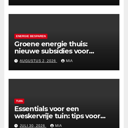
ENERGIE BESPAREN
Groene energie thuis:
nieuwe subsidies voor
zonnepanelen in 2026
AUGUSTUS 2, 2026
MIA
TUIN
Essentials voor een
weskervrije tuin: tips voor
een zorgeloze zomer
JULI 30, 2026
MIA