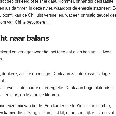
dt geblokkeerd of te snel gaat. Rommel, onhandig geplaatste
en als dammen in deze rivier, waardoor de energie stagneert. 
itkomt, kan de Chi juist versnellen, wat een onrustig gevoel gee
oom van Chi te bevorderen.
ht naar balans
kend en vertegenwoordigt het idee dat alles bestaat uit twee
n.
e, donkere, zachte en rustige. Denk aan zachte kussens, lage
ht.
actieve, lichte, harde en energieke. Denk aan hoge plafonds, fe
al en glas, en levendige kleuren.
nieuze mix van beide. Een kamer die te Yin is, kan somber,
 kamer die te Yang is, kan juist kil, onpersoonlijk en stressvol