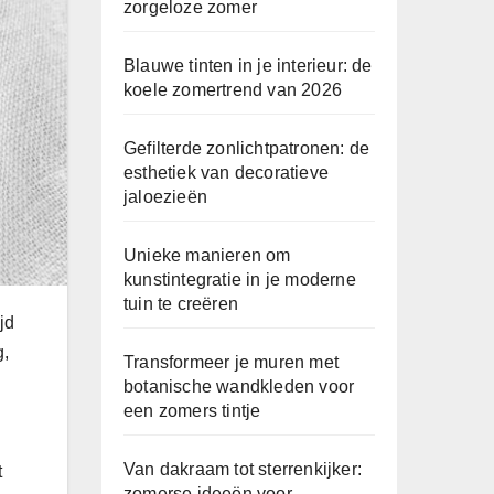
zorgeloze zomer
Blauwe tinten in je interieur: de
koele zomertrend van 2026
Gefilterde zonlichtpatronen: de
esthetiek van decoratieve
jaloezieën
Unieke manieren om
kunstintegratie in je moderne
tuin te creëren
jd
g,
Transformeer je muren met
botanische wandkleden voor
een zomers tintje
Van dakraam tot sterrenkijker:
t
zomerse ideeën voor