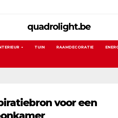
quadrolight.be
NTERIEUR
TUIN
RAAMDECORATIE
ENERG
piratiebron voor een
oonkamer