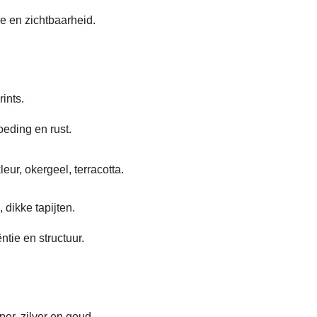
ie en zichtbaarheid.
ints.
oeding en rust.
eur, okergeel, terracotta.
 dikke tapijten.
ntie en structuur.
per, zilver en goud.