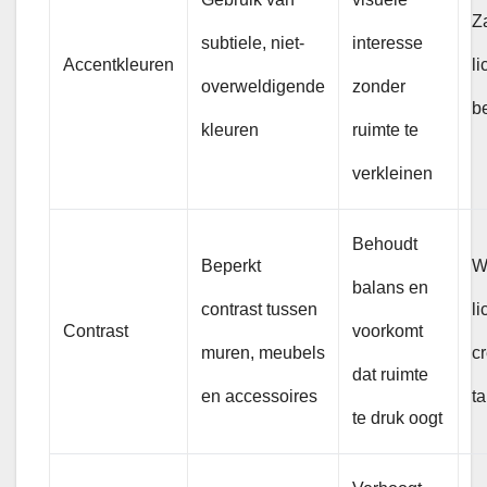
Z
subtiele, niet-
interesse
Accentkleuren
li
overweldigende
zonder
b
kleuren
ruimte te
verkleinen
Behoudt
Beperkt
W
balans en
contrast tussen
li
Contrast
voorkomt
muren, meubels
c
dat ruimte
en accessoires
t
te druk oogt