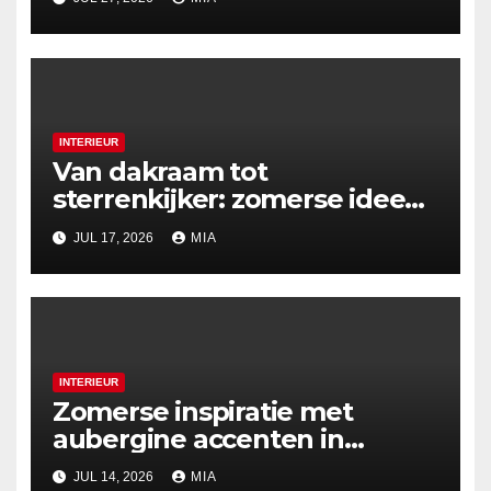
INTERIEUR
Van dakraam tot
sterrenkijker: zomerse ideeën
voor nachtelijke uitzichten
JUL 17, 2026
MIA
INTERIEUR
Zomerse inspiratie met
aubergine accenten in
tafeldecoratie
JUL 14, 2026
MIA