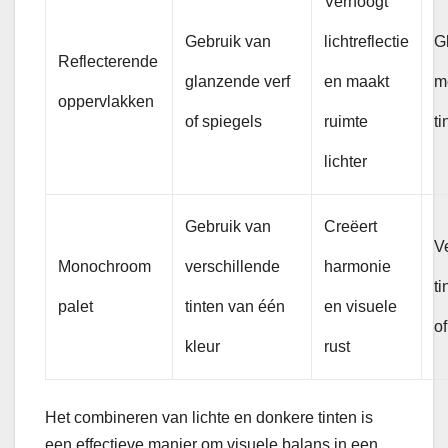
Verhoogt
Gebruik van
lichtreflectie
G
Reflecterende
glanzende verf
en maakt
me
oppervlakken
of spiegels
ruimte
ti
lichter
Gebruik van
Creëert
V
Monochroom
verschillende
harmonie
ti
palet
tinten van één
en visuele
of
kleur
rust
Het combineren van lichte en donkere tinten is
een effectieve manier om visuele balans in een