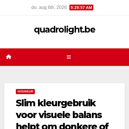
Skip
do. aug 6th, 2026
9:29:58 AM
to
content
quadrolight.be
INTERIEUR
Slim kleurgebruik
voor visuele balans
helpt om donkere of