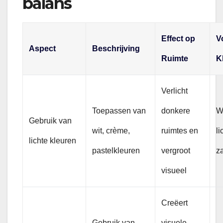
balans
Effect op
V
Aspect
Beschrijving
Ruimte
K
Verlicht
Toepassen van
donkere
Wi
Gebruik van
wit, crème,
ruimtes en
li
lichte kleuren
pastelkleuren
vergroot
z
visueel
Creëert
Gebruik van
visuele