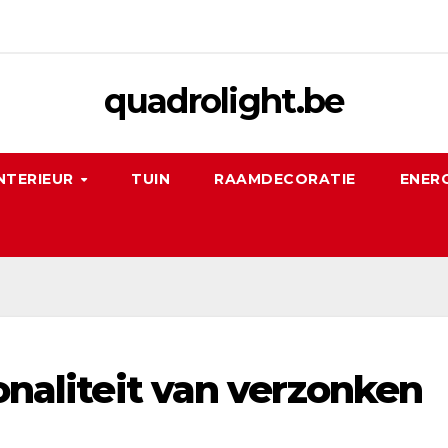
quadrolight.be
NTERIEUR
TUIN
RAAMDECORATIE
ENERG
ionaliteit van verzonken