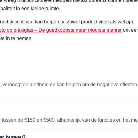
overweeg multifunctionele meubels die als bureaus kunnen diene
naliteit in een kleine ruimte.
urlijk licht, wat kan helpen bij zowel productiviteit als welzijn.
oto op plexiglas – De goedkoopste maar mooiste manier
om ee
mte in te nemen.
 verhoogt de alertheid en kan helpen om de negatieve effecten
 tussen de €150 en €500, afhankelijk van de functies en het me
ar bureau?