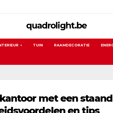
quadrolight.be
NTERIEUR
TUIN
RAAMDECORATIE
ENERG
skantoor met een staand
idsvoordelen en tips