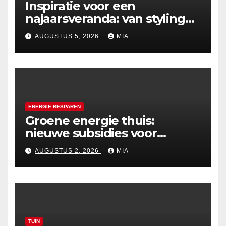
Inspiratie voor een
najaarsveranda: van styling
tot verwarming
AUGUSTUS 5, 2026
MIA
ENERGIE BESPAREN
Groene energie thuis:
nieuwe subsidies voor
zonnepanelen in 2026
AUGUSTUS 2, 2026
MIA
TUIN