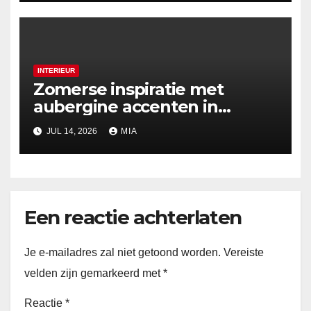
INTERIEUR
Zomerse inspiratie met
aubergine accenten in
tafeldecoratie
JUL 14, 2026
MIA
Een reactie achterlaten
Je e-mailadres zal niet getoond worden.
Vereiste
velden zijn gemarkeerd met
*
Reactie
*