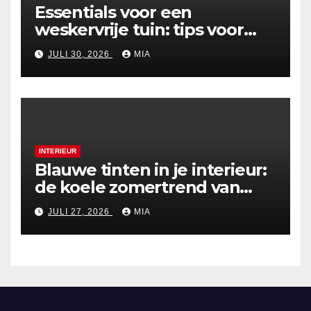
Essentials voor een
weskervrije tuin: tips voor
een zorgeloze zomer
JULI 30, 2026
MIA
INTERIEUR
Blauwe tinten in je interieur:
de koele zomertrend van
2026
JULI 27, 2026
MIA