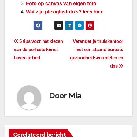
Foto op canvas van eigen foto
Wat zijn plexiglasfoto’s? lees hier
Berichtnavigatie
5 tips voor het kiezen
Verander je thuiskantoor
van de perfecte kunst
met een staand bureau:
boven je bed
gezondheidsvoordelen en
tips
Door
Mia
Gerelateerd bericht