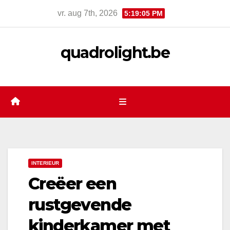
Skip
vr. aug 7th, 2026
5:19:06 PM
to
content
quadrolight.be
INTERIEUR
Creëer een
rustgevende
kinderkamer met