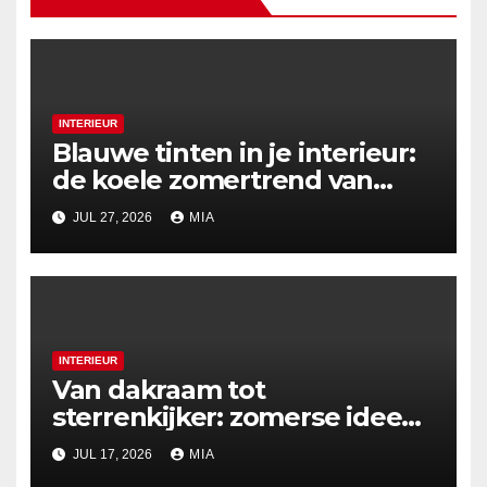
INTERIEUR
Blauwe tinten in je interieur:
de koele zomertrend van
2026
JUL 27, 2026
MIA
INTERIEUR
Van dakraam tot
sterrenkijker: zomerse ideeën
voor nachtelijke uitzichten
JUL 17, 2026
MIA